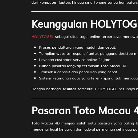
dari komputer, laptop, hingga smartphone tanpa hambatan.
Keunggulan HOLYTOGEL
HOLYTOGEL
sebagai situs togel online terpercaya, menawar
Proses pendaftaran yang mudah dan cepat.
Tampilan website responsif untuk pengguna desktop m
Layanan customer service online 24 jam.
Pilihan pasaran lengkap termasuk Toto Macau 4D.
Transaksi deposit dan penarikan yang cepat.
Sistem keamanan data yang terenkripsi untuk menjag
Dengan berbagai fasilitas tersebut, HOLYTOGEL berupaya 
Pasaran Toto Macau 4
Toto Macau 4D menjadi salah satu pasaran yang paling b
mengenai hasil keluaran dan jadwal permainan sehingga pa