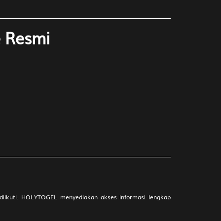
 Resmi
 diikuti. HOLYTOGEL menyediakan akses informasi lengkap