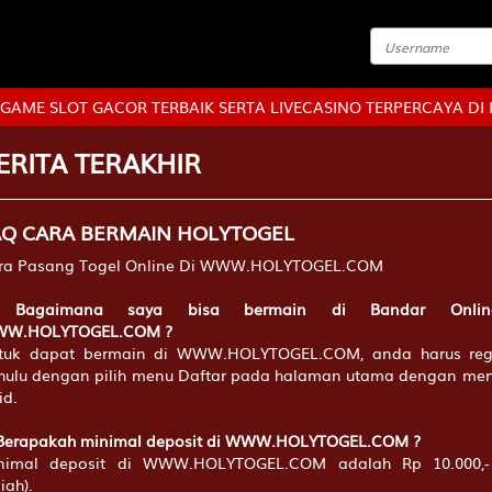
GAME SLOT GACOR TERBAIK SERTA LIVECASINO TERPERCAYA DI IN
ERITA TERAKHIR
AQ CARA BERMAIN HOLYTOGEL
ra Pasang Togel Online Di WWW.HOLYTOGEL.COM
 Bagaimana saya bisa bermain di Bandar Online
W.HOLYTOGEL.COM ?
tuk dapat bermain di WWW.HOLYTOGEL.COM, anda harus regist
hulu dengan pilih menu Daftar pada halaman utama dengan men
id.
 Berapakah minimal deposit di WWW.HOLYTOGEL.COM ?
nimal deposit di WWW.HOLYTOGEL.COM adalah Rp 10.000,- 
iah).