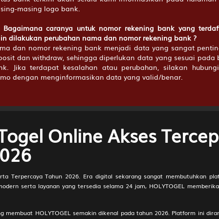
sing-masing logo bank.
. Bagaimana caranya untuk nomor rekening bank yang terdaft
gin dilakukan perubahan nama dan nomor rekening bank ?
ma dan nomor rekening bank menjadi data yang sangat pentin
posit dan withdraw, sehingga diperlukan data yang sesuai pada
nk. Jika terdapat kesalahan atau perubahan, silakan hubung
mo dengan menginformasikan data yang valid/benar.
Togel Online Akses Terce
2026
erta Terpercaya Tahun 2026. Era digital sekarang sangat membutuhkan p
modern serta layanan yang tersedia selama 24 jam, HOLYTOGEL memberika
g membuat HOLYTOGEL semakin dikenal pada tahun 2026. Platform ini diranc