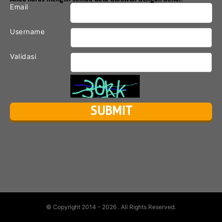
Email
Username
Validasi
© Copyright 2014 - 2026
. All Rights Reserved.