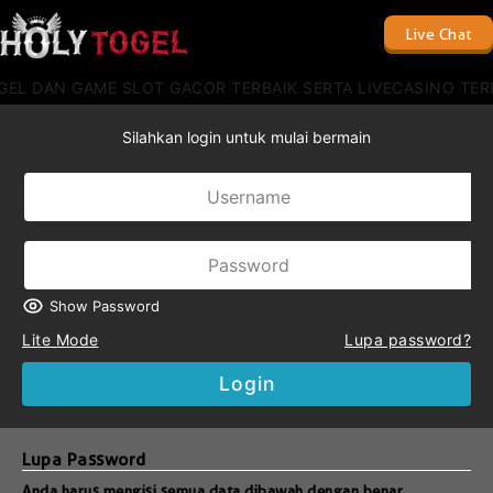
Live Chat
TUS TOGEL DAN GAME SLOT GACOR TERBAIK SERTA LIVECASINO
Silahkan login untuk mulai bermain
Show Password
Lite Mode
Lupa password?
Login
Lupa Password
Anda harus mengisi semua data dibawah dengan benar.